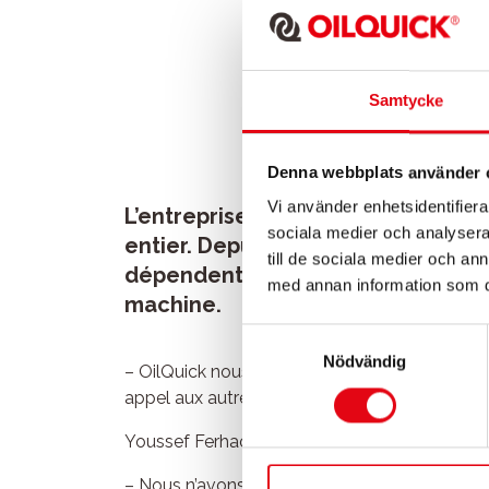
Samtycke
Denna webbplats använder 
Vi använder enhetsidentifierar
L’entreprise française ETF conçoi
sociala medier och analysera 
entier. Depuis l’installation du s
till de sociala medier och a
dépendent plus les uns des autres
med annan information som du 
machine.
Samtyckesval
Nödvändig
– OilQuick nous a rendus plus souples. Nous 
appel aux autres, explique Youssef Ferhaoui, 
Youssef Ferhaoui estime que son travail est d
– Nous n’avons pas besoin de brancher les tu