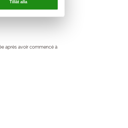
Tillåt alla
 appréciable avec OilQuick est
iorée après avoir commencé à