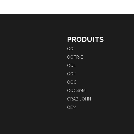
PRODUITS
OQ
OQTR-E
OQL
OQT
OQC
OQC40M
GRAB JOHN
OEM