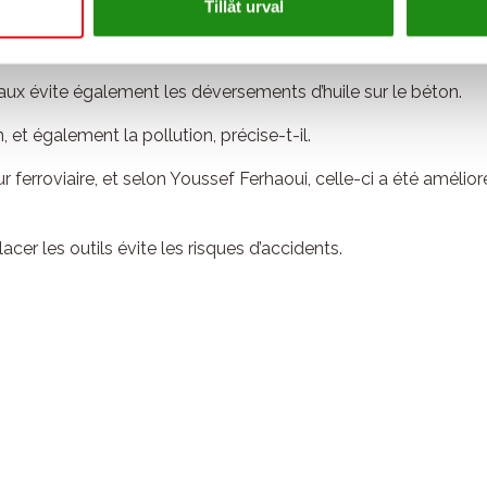
Tillåt urval
un bouton et l’accouplement est automatique. Un autre aspect
mmander le tiltrotator, ajoute-t-il.
yaux évite également les déversements d’huile sur le béton.
, et également la pollution, précise-t-il.
r ferroviaire, et selon Youssef Ferhaoui, celle-ci a été amél
acer les outils évite les risques d’accidents.