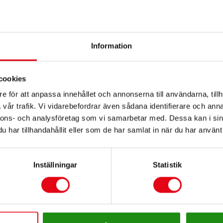
Information
cookies
e för att anpassa innehållet och annonserna till användarna, tillh
t, construit et assure la maintenance de rése
vår trafik. Vi vidarebefordrar även sådana identifierare och anna
ystème d’attache rapide OilQuick, ses conducteu
nnons- och analysföretag som vi samarbetar med. Dessa kan i sin
. Ils peuvent travailler de manière indépenda
har tillhandahållit eller som de har samlat in när du har använt 
Inställningar
Statistik
sommes à présent indépendants et nous pouvons travailler seu
conducteur d’engins chez ETF, dans le secteur des travaux ferr
evenu plus simple après l’installation du système d’attache 
yaux. Nous ne devons même pas sortir de la cabine. Tout se 