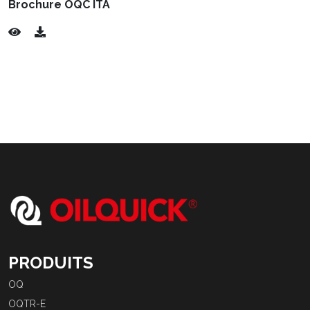
Brochure OQC ITA
PRODUITS
OQ
OQTR-E