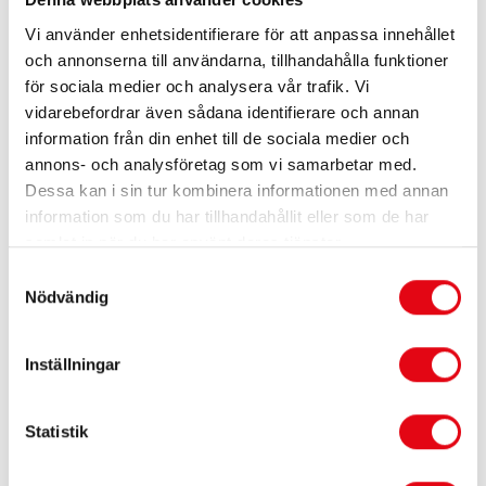
spéciales.
Vi använder enhetsidentifierare för att anpassa innehållet
Attache rapide - L’attache rapide OilQuick a fait ses
och annonserna till användarna, tillhandahålla funktioner
preuves dans des milliers d’installations.
för sociala medier och analysera vår trafik. Vi
Selon les besoins, lors de l’utilisation d’une plaque
vidarebefordrar även sådana identifierare och annan
magnétique, le système peut être équipé d’un joint
information från din enhet till de sociala medier och
tournant électrique.
annons- och analysföretag som vi samarbetar med.
Dessa kan i sin tur kombinera informationen med annan
information som du har tillhandahållit eller som de har
samlat in när du har använt deras tjänster.
Samtyckesval
Nödvändig
Inställningar
Statistik