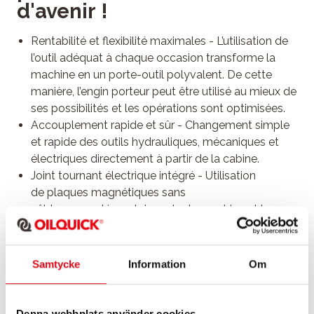
d'avenir !
Rentabilité et flexibilité maximales - L’utilisation de
l’outil adéquat à chaque occasion transforme la
machine en un porte-outil polyvalent. De cette
manière, l’engin porteur peut être utilisé au mieux de
ses possibilités et les opérations sont optimisées.
Accouplement rapide et sûr - Changement simple
et rapide des outils hydrauliques, mécaniques et
électriques directement à partir de la cabine.
Joint tournant électrique intégré - Utilisation
de plaques magnétiques sans
câblage supplémentaire entre la machine et la
plaque magnétique.
Flexibilité maximale - Tous les outils
peuvent tourner librement sur 360 degrés à l’aide
Samtycke
Information
Om
du rotor.
Utilisation individuelle - Grand choix d’outils
et possibilité d’utiliser des combinaisons d’outil
Denna webbplats använder cookies