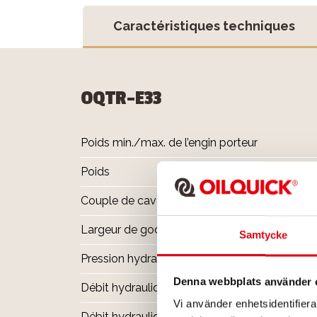
Caractéristiques techniques
OQTR-E33
Poids min./max. de l’engin porteur
Poids
Couple de cavage max.
Largeur de godet max.
Samtycke
Pression hydraulique max.
Denna webbplats använder 
Débit hydraulique recomm. DC2
Vi använder enhetsidentifierar
Débit hydraulique recomm. inclinaison/rota