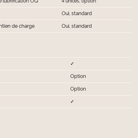
e lubrification OQ
4 unités, option
Oui, standard
intien de charge
Oui, standard
✓
Option
Option
✓