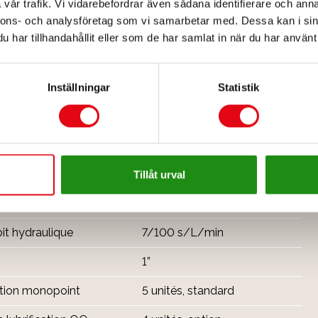
vår trafik. Vi vidarebefordrar även sådana identifierare och anna
nnons- och analysföretag som vi samarbetar med. Dessa kan i sin
our
2,5 MPa
har tillhandahållit eller som de har samlat in när du har använt 
100 L/min
4 unités
Inställningar
Statistik
2 unités
Illimitée
2 x 45°
Tillåt urval
5/63 s/L/min
it hydraulique
7/100 s/L/min
1”
cation monopoint
5 unités, standard