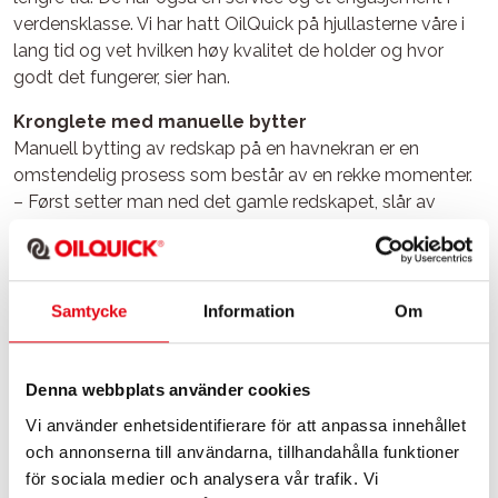
verdensklasse. Vi har hatt OilQuick på hjullasterne våre i
lang tid og vet hvilken høy kvalitet de holder og hvor
godt det fungerer, sier han.
Kronglete med manuelle bytter
Manuell bytting av redskap på en havnekran er en
omstendelig prosess som består av en rekke momenter.
– Først setter man ned det gamle redskapet, slår av
maskinen og gjør den trykkløs. Så går man ned fra kranen,
kobler fra hydraulikkoblingene og skrur dem av. Deretter
må man gå opp i kranen igjen og vri ut selve koblingen.
Når det nye aggregatet omsider skal settes på, må man
Samtycke
Information
Om
løpe ned igjen og koble det til. Dette kan ta veldig lang tid
hvis man er alene. Det går bedre om man er to.
Denna webbplats använder cookies
Med den nye kranen utstyrt med OilQuick kan operatøren
Vi använder enhetsidentifierare för att anpassa innehållet
enkelt utføre byttet selv inne fra førerhuset.
och annonserna till användarna, tillhandahålla funktioner
Vedkommende trenger ikke å gå ut i kulden og skitne seg
för sociala medier och analysera vår trafik. Vi
til. Faren for å bli påkjørt, ramle eller skli elimineres, sier