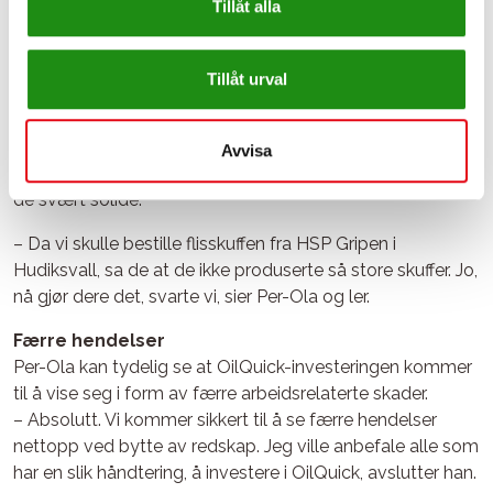
Tillåt alla
betyr at vi har en rekke forskjellige redskap å bytte
mellom.
Tillåt urval
Når redskapene ikke er i bruk, oppbevares de i et
spesialbygd stativ, som også gjør det enkelt å få tilgang
til dem når de trenger service. Fordi redskapene skal
Avvisa
kunne klare å løfte mye om gangen og tåle tøffe tak, er
de svært solide.
– Da vi skulle bestille flisskuffen fra HSP Gripen i
Hudiksvall, sa de at de ikke produserte så store skuffer. Jo,
nå gjør dere det, svarte vi, sier Per-Ola og ler.
Færre hendelser
Per-Ola kan tydelig se at OilQuick-investeringen kommer
til å vise seg i form av færre arbeidsrelaterte skader.
– Absolutt. Vi kommer sikkert til å se færre hendelser
nettopp ved bytte av redskap. Jeg ville anbefale alle som
har en slik håndtering, å investere i OilQuick, avslutter han.