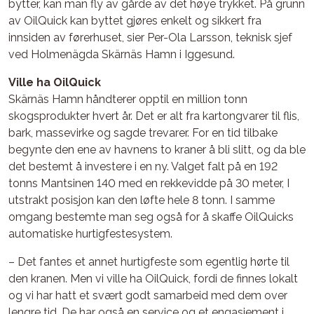
bytter, kan man fly av gårde av det høye trykket. På grunn
av OilQuick kan byttet gjøres enkelt og sikkert fra
innsiden av førerhuset, sier Per-Ola Larsson, teknisk sjef
ved Holmenägda Skärnäs Hamn i Iggesund.
Ville ha OilQuick
Skärnäs Hamn håndterer opptil en million tonn
skogsprodukter hvert år. Det er alt fra kartongvarer til flis,
bark, massevirke og sagde trevarer. For en tid tilbake
begynte den ene av havnens to kraner å bli slitt, og da ble
det bestemt å investere i en ny. Valget falt på en 192
tonns Mantsinen 140 med en rekkevidde på 30 meter, I
utstrakt posisjon kan den løfte hele 8 tonn. I samme
omgang bestemte man seg også for å skaffe OilQuicks
automatiske hurtigfestesystem.
– Det fantes et annet hurtigfeste som egentlig hørte til
den kranen. Men vi ville ha OilQuick, fordi de finnes lokalt
og vi har hatt et svært godt samarbeid med dem over
lengre tid. De har også en service og et engasjement i