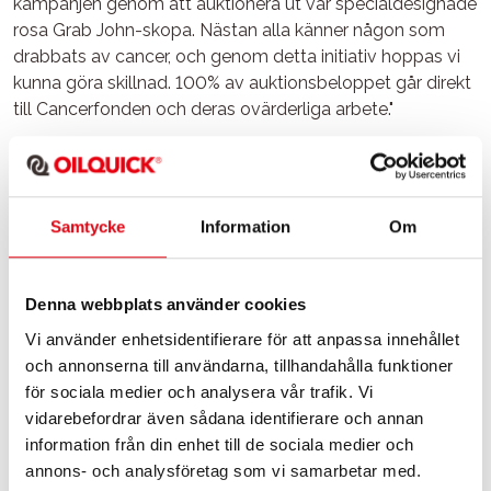
kampanjen genom att auktionera ut vår specialdesignade
rosa Grab John-skopa. Nästan alla känner någon som
drabbats av cancer, och genom detta initiativ hoppas vi
kunna göra skillnad. 100% av auktionsbeloppet går direkt
till Cancerfonden och deras ovärderliga arbete."
Samarbete för en god sak:
För att maximera
donationen står Klaravik för administrations- och
auktionsavgifter, vilket innebär att varenda krona som
Samtycke
Information
Om
budas på skopan går direkt till Rosa Bandet-kampanjen.
– Vi uppskattar verkligen OilQuicks initiativ! Vi kommer
göra vårt yttersta för att maximera synligheten och
Denna webbplats använder cookies
budgivningen för den minst sagt viktiga auktionen, säger
Vi använder enhetsidentifierare för att anpassa innehållet
Karin Malmberg, CMO på Klaravik.
och annonserna till användarna, tillhandahålla funktioner
för sociala medier och analysera vår trafik. Vi
Låt oss tillsammans bidra till att öka medvetenheten och
vidarebefordrar även sådana identifierare och annan
ge stöd till de som kämpar mot bröstcancer. Ta chansen
information från din enhet till de sociala medier och
att bli ägare av denna unika rosa Grab John-skopa och
annons- och analysföretag som vi samarbetar med.
samtidigt vara med och göra skillnad!