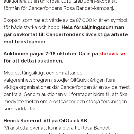
auktionera ut en unik rosa GJ15 Grab John-skopa till
förmån för Cancerfondens Rosa Bandet-kampanj.
Skopan, som har ett värde av ca 87 000 kr, är en symbol
för både styrka och hopp.
Hela försäljningssumman
går oavkortat till Cancerfondens livsviktiga arbete
mot bröstcancer.
Auktionen pågår 7-16 oktober. Gå in på
klaravik.se
för att delta i auktionen.
Med ett långsiktigt och omfattande
välgörenhetsprogram, stödjer OilQuick årligen flera
viktiga organisationer, där Cancerfonden är en av de mest
centrala. Genom auktionen vill företaget bidra till att öka
medvetenheten om bröstcancer och stödja forskningen
som räddar liv.
Henrik Sonerud, VD på OilQuick AB:
"Vi är stolta över att kunna bidra till Rosa Bandet-