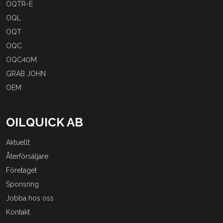
OQTR-E
OQL
OQT
OQC
OQC40M
GRAB JOHN
OEM
OILQUICK AB
Aktuellt
Återförsäljare
Företaget
Sponsring
Jobba hos oss
Kontakt