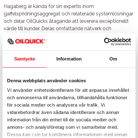
Hagaberg är kända för sin expertis inom
gaffelspridningsaggregat och relaterade systemlösningar
och delar OilQuicks åtagande att leverera exceptionellt
värde till kunder. Deras omfattande nätverk och
engagemang för kundnöjdhet överensstämmer helt med
OilQuicks kärnvärden.
Johan Lindqvist, försäljningschef OilQuick AB:
Samtycke
Information
Om
–Vi är glada över att tillkännage detta strategiska
partnerskap med Hagaberg. Deras fokus på hög kvalitet
och djup förståelse för marknaden gör dem till en idealisk
Denna webbplats använder cookies
partner när vi fortsätter att utöka vår räckvidd.
Vi använder enhetsidentifierare för att anpassa innehållet
Tillsammans ser vi fram emot att förse våra kunder med
och annonserna till användarna, tillhandahålla funktioner
oöverträffade produkter och tjänster och driva innovation
för sociala medier och analysera vår trafik. Vi
inom branschen.
vidarebefordrar även sådana identifierare och annan
Stefan Carlsson Pautt, affärsutvecklingschef,
information från din enhet till de sociala medier och
Hagabergs Mekaniska AB:
annons- och analysföretag som vi samarbetar med.
–Vi ser en stor potential för fullautomatiska snabbfästen
Dessa kan i sin tur kombinera informationen med annan