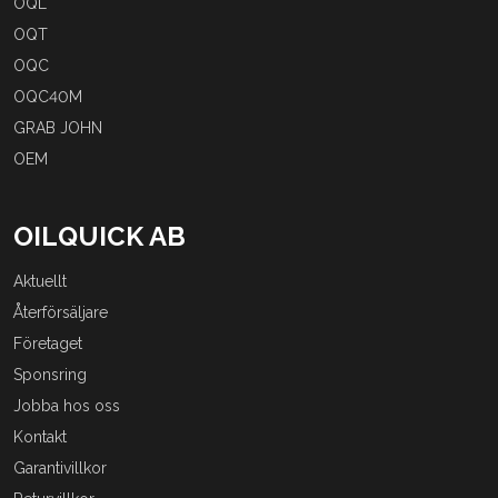
OQL
OQT
OQC
OQC40M
GRAB JOHN
OEM
OILQUICK AB
Aktuellt
Återförsäljare
Företaget
Sponsring
Jobba hos oss
Kontakt
Garantivillkor