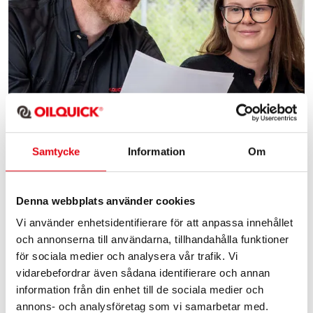
Samtycke
Information
Om
Denna webbplats använder cookies
SPONTANANSÖKAN
Vi använder enhetsidentifierare för att anpassa innehållet
och annonserna till användarna, tillhandahålla funktioner
Vill du bli en del av vårt team?
för sociala medier och analysera vår trafik. Vi
vidarebefordrar även sådana identifierare och annan
Skicka in en spontanansökan
även
om tjänsten inte ligger
information från din enhet till de sociala medier och
ute.
annons- och analysföretag som vi samarbetar med.