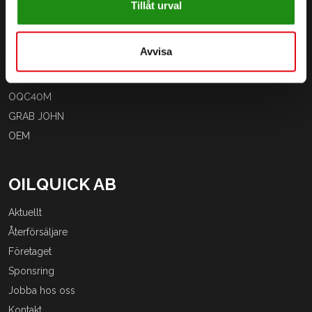
Tillåt urval
OQTR-E
OQL
Avvisa
OQT
OQC
OQC40M
GRAB JOHN
OEM
OILQUICK AB
Aktuellt
Återförsäljare
Företaget
Sponsring
Jobba hos oss
Kontakt