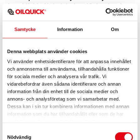
så praktiskt att de inte kan tänka sig någon
annan lösning.
Samtycke
Information
Om
– OilQuicks system gör att vi kan byta redskap 40 till 50
gånger per dag. Det kunde vi inte förut, då varje byte
kunde ta upp till fem minuter. Nu byter vi hydrauliska
Denna webbplats använder cookies
redskap på några sekunder inifrån hytten, vilket gör att vi
Vi använder enhetsidentifierare för att anpassa innehållet
kan använda det redskap som passar bäst i varje läge.
och annonserna till användarna, tillhandahålla funktioner
Genom att alltid använda rätt redskap minskar även
för sociala medier och analysera vår trafik. Vi
slitaget på utrustningen, säger Emerick Pluchet, som är
vidarebefordrar även sådana identifierare och annan
HP.DTP:s förman sedan 2012.
information från din enhet till de sociala medier och
Även operatörernas knän och fotleder skonas eftersom
annons- och analysföretag som vi samarbetar med.
de inte behöver gå ur maskinen för att byta redskap.
Dessa kan i sin tur kombinera informationen med annan
– Våra maskinoperatörer tycker att OilQuick är så
information som du har tillhandahållit eller som de har
praktiskt att de aldrig vill använda något annat system,
samlat in när du har använt deras tjänster.
säger han.
Samtyckesval
Nödvändig