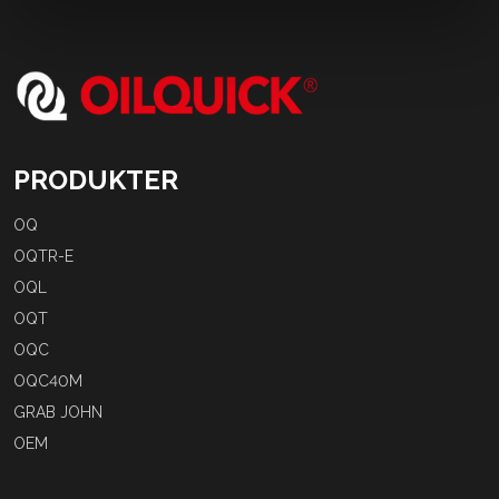
PRODUKTER
OQ
OQTR-E
OQL
OQT
OQC
OQC40M
GRAB JOHN
OEM