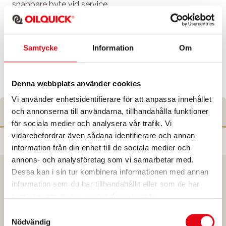
snabbare byte vid service.
Samtycke
Information
Om
Denna webbplats använder cookies
Vi använder enhetsidentifierare för att anpassa innehållet
Fästesdata
och annonserna till användarna, tillhandahålla funktioner
för sociala medier och analysera vår trafik. Vi
vidarebefordrar även sådana identifierare och annan
Redskapsdata
information från din enhet till de sociala medier och
annons- och analysföretag som vi samarbetar med.
Dessa kan i sin tur kombinera informationen med annan
information som du har tillhandahållit eller som de har
OQL 310
samlat in när du har använt deras tjänster.
Samtyckesval
Nödvändig
Fästet har en hydraulcylinder