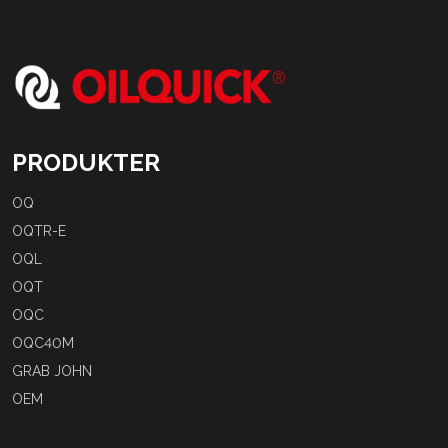
PRODUKTER
OQ
OQTR-E
OQL
OQT
OQC
OQC40M
GRAB JOHN
OEM