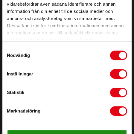
vidarebefordrar även sådana identifierare och annan
information från din enhet till de sociala medier och
annons- och analysföretag som vi samarbetar med.
Dessa kan i sin tur kombinera informationen med annan
information som du har tillhandahållit eller som de har
samlat in när du har använt deras tjänster.
PRODUCTS
Samtyckesval
Nödvändig
OQ
OQTR-E
Inställningar
OQL
OQT
Statistik
OQC
OQC40M
GRAB JOHN
Marknadsföring
OEM