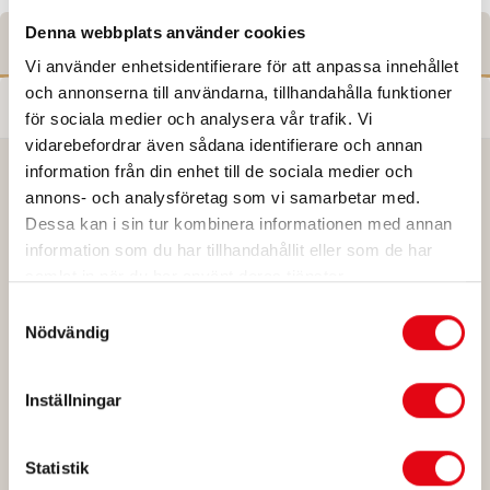
Denna webbplats använder cookies
Coupler data
Vi använder enhetsidentifierare för att anpassa innehållet
och annonserna till användarna, tillhandahålla funktioner
Adapter data
för sociala medier och analysera vår trafik. Vi
vidarebefordrar även sådana identifierare och annan
information från din enhet till de sociala medier och
annons- och analysföretag som vi samarbetar med.
OQ 60-5
Dessa kan i sin tur kombinera informationen med annan
information som du har tillhandahållit eller som de har
samlat in när du har använt deras tjänster.
Max. output torque kNm
150
Samtyckesval
Bucket radius mm
800
Nödvändig
Force at bucket edge kN
190
Inställningar
Width (mm)
340
Weight (approx, kg)
130
Statistik