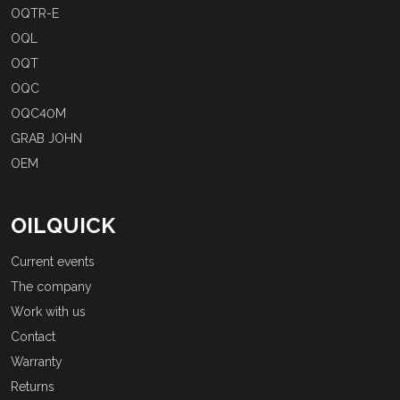
OQTR-E
OQL
OQT
OQC
OQC40M
GRAB JOHN
OEM
OILQUICK
Current events
The company
Work with us
Contact
Warranty
Returns