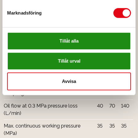
Marknadsföring
Quick coupler with 2 parallel hydraulic cylinders
Max. working pressure (MPa)
35
Tillåt alla
Load-bearing hose break valves
Yes
Pressure control valves
Yes
Tillåt urval
Leak-free quick couplers made of steel, OilQuick
Avvisa
Coupling sizes
3/8"
1/2"
3/4"
Oil flow at 0.3 MPa pressure loss
40
70
140
(L/min)
Max. continuous working pressure
35
35
35
(MPa)