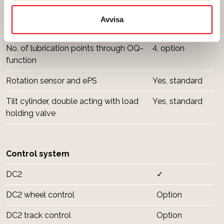
Standard dimension extra outlet
1”
Avvisa
No. of lubrication points
5, standard
No. of lubrication points through OQ-
4, option
function
Rotation sensor and ePS
Yes, standard
Tilt cylinder, double acting with load
Yes, standard
holding valve
Control system
DC2
✓
DC2 wheel control
Option
DC2 track control
Option