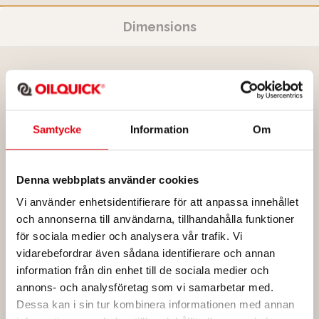
Dimensions
OQTR-E33
Samtycke
Information
Om
Min/max machine weight
24 000 - 33
000 kg
Denna webbplats använder cookies
Weight
From 1040 /
Vi använder enhetsidentifierare för att anpassa innehållet
1200 kg
och annonserna till användarna, tillhandahålla funktioner
Max. breaking torque
340 kNm
för sociala medier och analysera vår trafik. Vi
vidarebefordrar även sådana identifierare och annan
Max. bucket width
2200 mm
information från din enhet till de sociala medier och
annons- och analysföretag som vi samarbetar med.
Max. hydraulic pressure
25 MPa
Dessa kan i sin tur kombinera informationen med annan