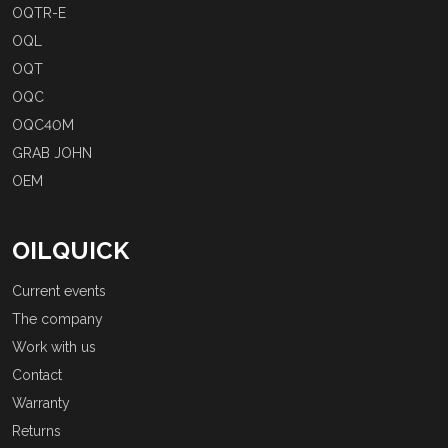
OQTR-E
OQL
OQT
OQC
OQC40M
GRAB JOHN
OEM
OILQUICK
Current events
The company
Work with us
Contact
Warranty
Returns